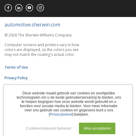
automotive.sherwin.com
© 2026 The Sherwin-Williams Company
Computer screens and printers vary in how
colors are displayed, so the colors you see
may not match the coating's actual color.
Terms of Use
Privacy Policy
Accessibility Statement
Deze website maakt gebruik van cookies en soortgelijke
technologieën om u de beste gebruikerservaring te bieden, ons
CA Supply Chains Act
te helpen begrijpen hoe onze website wordt gebruikt en u
functies voor sociale media te bieden. Voor meer informatie
Do Not Sell My Information
over ons gebruik van cookies en gegevens kunt u ons
[
Privacybeleid
] bekijken.
Subscription Center
Cookievoorkeuren beheren
Alles accepteren
Manage Cookies