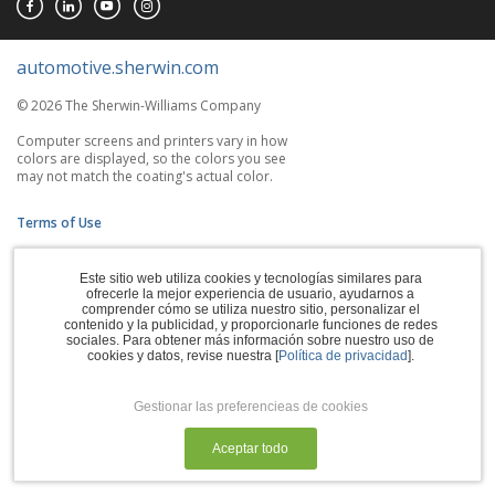
automotive.sherwin.com
© 2026 The Sherwin-Williams Company
Computer screens and printers vary in how
colors are displayed, so the colors you see
may not match the coating's actual color.
Terms of Use
Privacy Policy
Este sitio web utiliza cookies y tecnologías similares para
ofrecerle la mejor experiencia de usuario, ayudarnos a
Accessibility Statement
comprender cómo se utiliza nuestro sitio, personalizar el
contenido y la publicidad, y proporcionarle funciones de redes
CA Supply Chains Act
sociales. Para obtener más información sobre nuestro uso de
cookies y datos, revise nuestra [
Política de privacidad
].
Do Not Sell My Information
Gestionar las preferencieas de cookies
Subscription Center
Aceptar todo
Manage Cookies